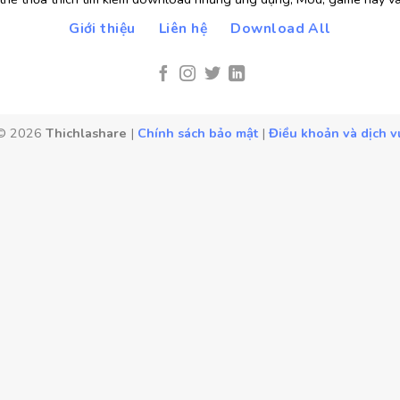
Giới thiệu
Liên hệ
Download All
© 2026
Thichlashare
|
Chính sách bảo mật
|
Điều khoản và dịch v