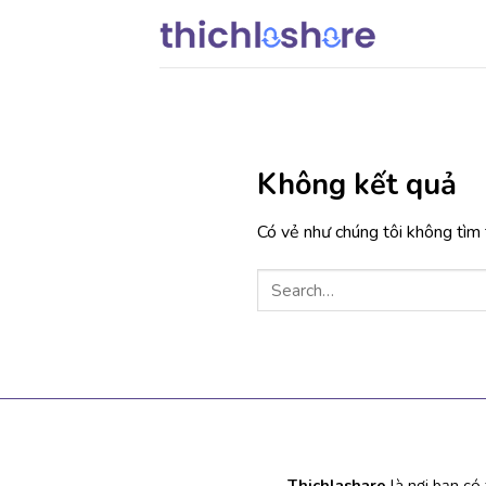
Chuyển
đến
nội
dung
Không kết quả
Có vẻ như chúng tôi không tìm t
Thichlashare
là nơi bạn có