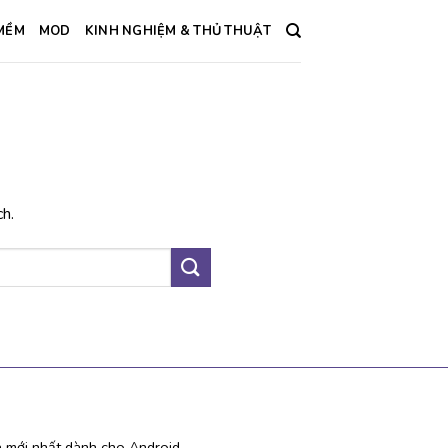
MỀM
MOD
KINH NGHIỆM & THỦ THUẬT
ch.
 mới nhất dành cho Android.