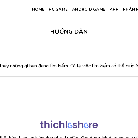
HOME
PC GAME
ANDROID GAME
APP
PHẦN 
HƯỚNG DẪN
hấy những gì bạn đang tìm kiếm. Có lẽ việc tìm kiếm có thể giúp í
 thể thỏa thích tìm kiếm download những ứng dụng, Mod, game hay và