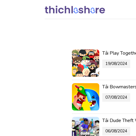
Chuyển
đến
nội
dung
Tải Play Togeth
19/08/2024
Tải Bowmasters
07/08/2024
Tải Dude Theft
06/08/2024