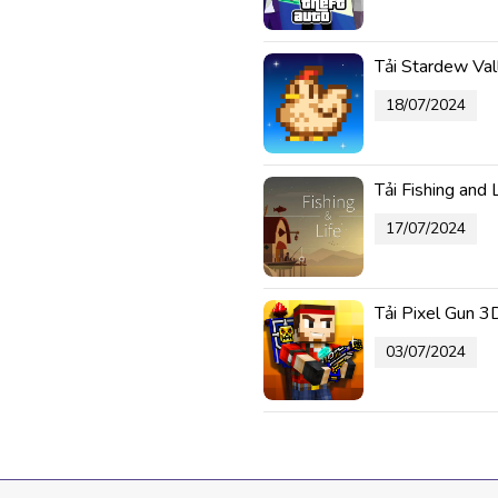
Tải Stardew Val
18/07/2024
Tải Fishing and
17/07/2024
Tải Pixel Gun 
03/07/2024