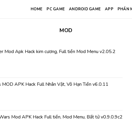
HOME
PC GAME
ANDROID GAME
APP
PHẦN 
MOD
er Mod Apk Hack kim cương, Full tiền Mod Menu v2.05.2
 MOD APK Hack Full Nhân Vật, Vô Hạn Tiền v6.0.11
 Wars Mod APK Hack Full tiền, Mod Menu, Bất tử v0.9.0.9c2