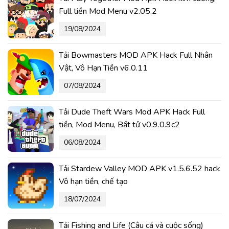
Full tiền Mod Menu v2.05.2
19/08/2024
Tải Bowmasters MOD APK Hack Full Nhân
Vật, Vô Hạn Tiền v6.0.11
07/08/2024
Tải Dude Theft Wars Mod APK Hack Full
tiền, Mod Menu, Bất tử v0.9.0.9c2
06/08/2024
Tải Stardew Valley MOD APK v1.5.6.52 hack
Vô hạn tiền, chế tạo
18/07/2024
Tải Fishing and Life (Câu cá và cuộc sống)