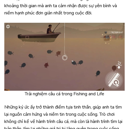
khoảng thời gian mà anh ta cảm nhận được sự yên bình và
niềm hạnh phúc đơn giản nhất trong cuộc đời.
Trải nghiệm câu cá trong Fishing and Life
Những ký ức ấy trở thành điểm tựa tinh thần, giúp anh ta tìm
lại nguồn cảm hứng và niềm tin trong cuộc sống. Trò chơi
không chỉ kể về hành trình câu cá, mà còn là hành trình tìm lại
bản thân, tìm lại những giá trị bị lãng quên trong cuộc sống