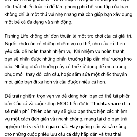
câu thật nhiều loài cá để làm phong phú bộ sưu tập của bạn
không chỉ là một thú vui nhẹ nhàng mà còn giúp bạn xây dựng
một bể cá đa dạng và sinh động.
Fishing Life không chỉ đơn thuần là một trò chơi câu cá giải trí.
Người chơi còn có những nhiệm vụ cụ thể, như câu cá theo
yêu cầu để hoàn thành nhiệm vụ. Khi nhiệm vụ hoàn thành,
bạn sẽ nhận được những phần thưởng hấp dẫn như rương kho
báu. Những phần thưởng này có thể sử dụng để mua trang
phục mới, thay đổi cần câu, hoặc sắm sửa một chiếc thuyền
mới, giúp bạn đi xa hơn và câu được nhiều cá hơn.
Để trải nghiệm trọn vẹn và dễ dàng hơn, bạn có thể tải phiên
bản Câu cá và cuộc sống MOD tiền được
Thichlashare
chia
sẻ miễn phí. Phiên bản này sẽ giúp bạn thực hiện các nhiệm
vụ một cách đơn giản và nhanh chóng, mang lại cho bạn trải
nghiệm thú vị và thư giãn nhất. Hãy quăng cần và sẵn sàng
cho những cuộc phiêu lưu câu cá đầy hấp dẫn và thư thái