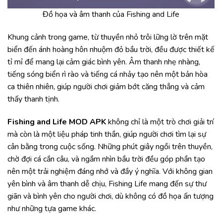
Đồ họa và âm thanh của Fishing and Life
Khung cảnh trong game, từ thuyền nhỏ trôi lững lờ trên mặt
biển đến ánh hoàng hôn nhuộm đỏ bầu trời, đều được thiết kế
tỉ mỉ để mang lại cảm giác bình yên. Âm thanh nhẹ nhàng,
tiếng sóng biển rì rào và tiếng cá nhảy tạo nên một bản hòa
ca thiên nhiên, giúp người chơi giảm bớt căng thẳng và cảm
thấy thanh tịnh.
Fishing and Life MOD APK
không chỉ là một trò chơi giải trí
mà còn là một liệu pháp tinh thần, giúp người chơi tìm lại sự
cân bằng trong cuộc sống. Những phút giây ngồi trên thuyền,
chờ đợi cá cắn câu, và ngắm nhìn bầu trời đều góp phần tạo
nên một trải nghiệm đáng nhớ và đầy ý nghĩa. Với không gian
yên bình và âm thanh dễ chịu, Fishing Life mang đến sự thư
giãn và bình yên cho người chơi, dù không có đồ họa ấn tượng
như những tựa game khác.