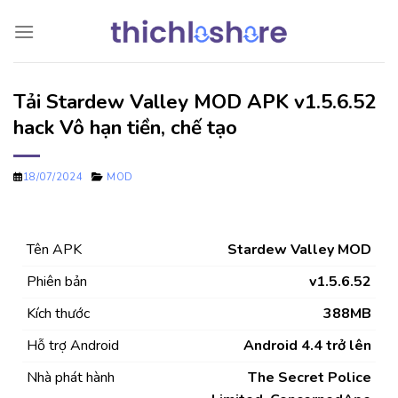
Chuyển
đến
nội
dung
Tải Stardew Valley MOD APK v1.5.6.52
hack Vô hạn tiền, chế tạo
18/07/2024
MOD
Tên APK
Stardew Valley MOD
Phiên bản
v1.5.6.52
Kích thước
388MB
Hỗ trợ Android
Android 4.4 trở lên
Nhà phát hành
The Secret Police