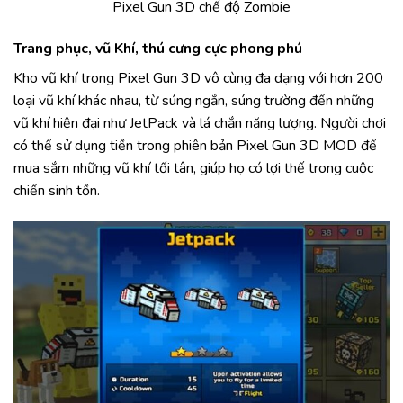
Pixel Gun 3D chế độ Zombie
Trang phục, vũ Khí, thú cưng cực phong phú
Kho vũ khí trong Pixel Gun 3D vô cùng đa dạng với hơn 200
loại vũ khí khác nhau, từ súng ngắn, súng trường đến những
vũ khí hiện đại như JetPack và lá chắn năng lượng. Người chơi
có thể sử dụng tiền trong phiên bản Pixel Gun 3D MOD để
mua sắm những vũ khí tối tân, giúp họ có lợi thế trong cuộc
chiến sinh tồn.