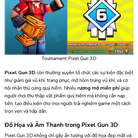
Tournament Pixel Gun 3D
Pixel Gun 3D
còn thường xuyên tổ chức các sự kiện đặc biệt
như giảm giá vũ khí, trang phục, mở hòm trúng vũ khí, và cơ
hội nhận thú cưng quý hiếm. Nhiều
rương mở miễn phí
giúp
người chơi thu thập vật phẩm quý hiếm mà không cần nạp
tiền, tạo điều kiện cho mọi người trải nghiệm game một cách
trọn vẹn và hấp dẫn.
Đồ Họa và Âm Thanh trong Pixel Gun 3D
Pixel Gun 3D không chỉ gây ấn tượng với đồ họa đẹp mắt và