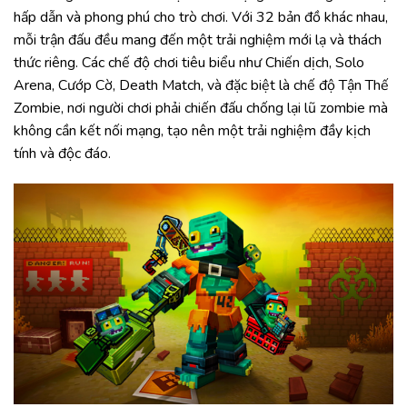
hấp dẫn và phong phú cho trò chơi. Với 32 bản đồ khác nhau,
mỗi trận đấu đều mang đến một trải nghiệm mới lạ và thách
thức riêng. Các chế độ chơi tiêu biểu như Chiến dịch, Solo
Arena, Cướp Cờ, Death Match, và đặc biệt là chế độ Tận Thế
Zombie, nơi người chơi phải chiến đấu chống lại lũ zombie mà
không cần kết nối mạng, tạo nên một trải nghiệm đầy kịch
tính và độc đáo.