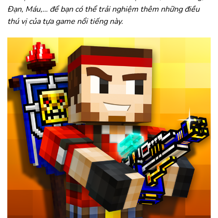
Đạn, Máu,… để bạn có thể trải nghiệm thêm những điều
thú vị của tựa game nổi tiếng này.