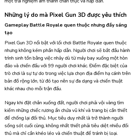
một trải nghiệm âm thanh chân thực và hấp dẫn.
Những lý do mà Pixel Gun 3D được yêu thích
Gameplay Battle Royale quen thuộc nhưng đầy sáng
tạo
Pixel Gun 3D nổi bật với lối chơi Battle Royale quen thuộc
nhưng không kém phần hấp dẫn. Người chơi sẽ bắt đầu hành
trình sinh tồn bằng việc nhảy dù từ máy bay xuống một hòn
đảo và chiến đấu với 99 người chơi khác. Điểm đặc biệt của
trò chơi là sự tự do trong việc lựa chọn địa điểm hạ cánh trên
bản đồ rộng lớn, từ đó tạo nên sự đa dạng và chiến thuật
khác nhau cho mỗi trận đấu.
Ngay khi đặt chân xuống đất, người chơi phải vội vàng tìm
kiếm những chiếc rương ẩn chứa vũ khí và trang bị cần thiết
để chống lại đối thủ. Mục tiêu duy nhất là trở thành người
sống sót cuối cùng, không nhất thiết phải tiêu diệt nhiều đối
thủ mà chỉ cần khéo léo và chiến thuật để tránh bị loại.