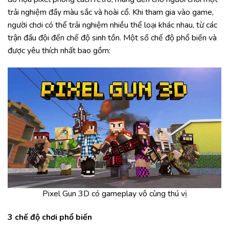
trải nghiệm đầy màu sắc và hoài cổ. Khi tham gia vào game,
người chơi có thể trải nghiệm nhiều thể loại khác nhau, từ các
trận đấu đội đến chế độ sinh tồn. Một số chế độ phổ biến và
được yêu thích nhất bao gồm:
Pixel Gun 3D có gameplay vô cùng thú vị
3 chế độ chơi phổ biến