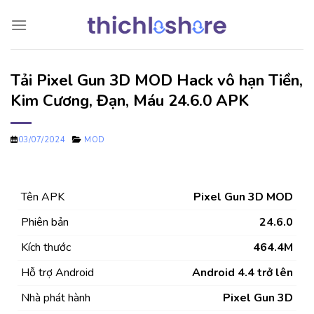
Chuyển
đến
nội
dung
Tải Pixel Gun 3D MOD Hack vô hạn Tiền,
Kim Cương, Đạn, Máu 24.6.0 APK
03/07/2024
MOD
Tên APK
Pixel Gun 3D MOD
Phiên bản
24.6.0
Kích thước
464.4M
Hỗ trợ Android
Android 4.4 trở lên
Nhà phát hành
Pixel Gun 3D