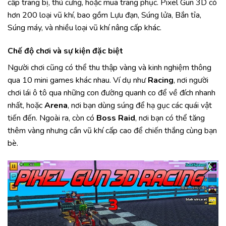
cấp trang bị, thú cưng, hoặc mua trang phục. Pixel Gun 3D có
hơn 200 loại vũ khí, bao gồm Lựu đạn, Súng lửa, Bắn tỉa,
Súng máy, và nhiều loại vũ khí nâng cấp khác.
Chế độ chơi và sự kiện đặc biệt
Người chơi cũng có thể thu thập vàng và kinh nghiệm thông
qua 10 mini games khác nhau. Ví dụ như
Racing
, nơi người
chơi lái ô tô qua những con đường quanh co để về đích nhanh
nhất, hoặc
Arena
, nơi bạn dùng súng để hạ gục các quái vật
tiến đến. Ngoài ra, còn có
Boss Raid
, nơi bạn có thể tăng
thêm vàng nhưng cần vũ khí cấp cao để chiến thắng cùng bạn
bè.