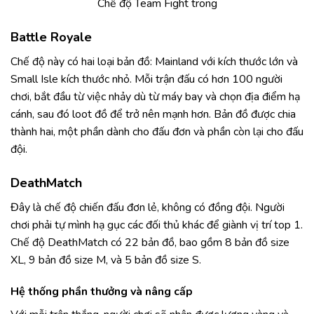
Chế độ Team Fight trong
Battle Royale
Chế độ này có hai loại bản đồ: Mainland với kích thước lớn và
Small Isle kích thước nhỏ. Mỗi trận đấu có hơn 100 người
chơi, bắt đầu từ việc nhảy dù từ máy bay và chọn địa điểm hạ
cánh, sau đó loot đồ để trở nên mạnh hơn. Bản đồ được chia
thành hai, một phần dành cho đấu đơn và phần còn lại cho đấu
đội.
DeathMatch
Đây là chế độ chiến đấu đơn lẻ, không có đồng đội. Người
chơi phải tự mình hạ gục các đối thủ khác để giành vị trí top 1.
Chế độ DeathMatch có 22 bản đồ, bao gồm 8 bản đồ size
XL, 9 bản đồ size M, và 5 bản đồ size S.
Hệ thống phần thưởng và nâng cấp