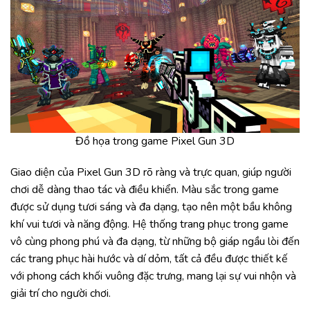
Đồ họa trong game Pixel Gun 3D
Giao diện của Pixel Gun 3D rõ ràng và trực quan, giúp người
chơi dễ dàng thao tác và điều khiển. Màu sắc trong game
được sử dụng tươi sáng và đa dạng, tạo nên một bầu không
khí vui tươi và năng động. Hệ thống trang phục trong game
vô cùng phong phú và đa dạng, từ những bộ giáp ngầu lòi đến
các trang phục hài hước và dí dỏm, tất cả đều được thiết kế
với phong cách khối vuông đặc trưng, mang lại sự vui nhộn và
giải trí cho người chơi.