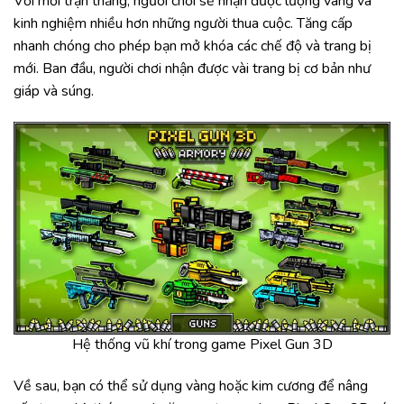
Với mỗi trận thắng, người chơi sẽ nhận được lượng vàng và
kinh nghiệm nhiều hơn những người thua cuộc. Tăng cấp
nhanh chóng cho phép bạn mở khóa các chế độ và trang bị
mới. Ban đầu, người chơi nhận được vài trang bị cơ bản như
giáp và súng.
Hệ thống vũ khí trong game Pixel Gun 3D
Về sau, bạn có thể sử dụng vàng hoặc kim cương để nâng