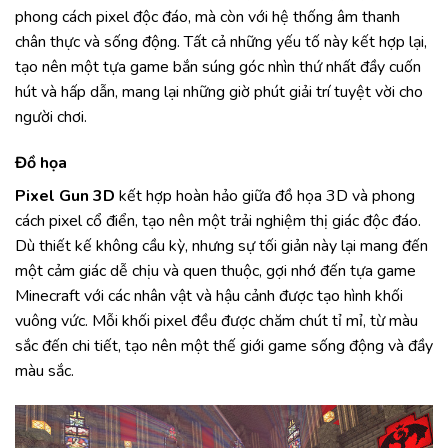
phong cách pixel độc đáo, mà còn với hệ thống âm thanh
chân thực và sống động. Tất cả những yếu tố này kết hợp lại,
tạo nên một tựa game bắn súng góc nhìn thứ nhất đầy cuốn
hút và hấp dẫn, mang lại những giờ phút giải trí tuyệt vời cho
người chơi.
Đồ họa
Pixel Gun 3D
kết hợp hoàn hảo giữa đồ họa 3D và phong
cách pixel cổ điển, tạo nên một trải nghiệm thị giác độc đáo.
Dù thiết kế không cầu kỳ, nhưng sự tối giản này lại mang đến
một cảm giác dễ chịu và quen thuộc, gợi nhớ đến tựa game
Minecraft với các nhân vật và hậu cảnh được tạo hình khối
vuông vức. Mỗi khối pixel đều được chăm chút tỉ mỉ, từ màu
sắc đến chi tiết, tạo nên một thế giới game sống động và đầy
màu sắc.