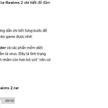
le Realms 2 chi tiết
để đảm
ớng dẫn chi tiết từng bước để
 vào game được nhé!
der
và các phần mềm diệt
m là virus. Đây là tình trạng
ết nhầm còn hơn bỏ sót” nên cứ
alms 2.rar