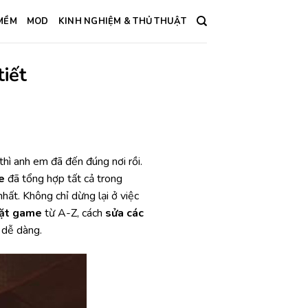
MỀM
MOD
KINH NGHIỆM & THỦ THUẬT
tiết
hì anh em đã đến đúng nơi rồi.
e
đã tổng hợp tất cả trong
hất. Không chỉ dừng lại ở việc
đặt game
từ A-Z, cách
sửa các
 dễ dàng.