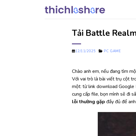
Chuyển
đến
nội
dung
Tải Battle Realm
12/11/2025
PC GAME
Chào anh em, nếu đang tìm một
Với vai trò là bài viết trụ cột
một: từ link download Google D
cung cấp file, bọn mình sẽ đi sâ
lỗi thường gặp
đầy đủ để anh 