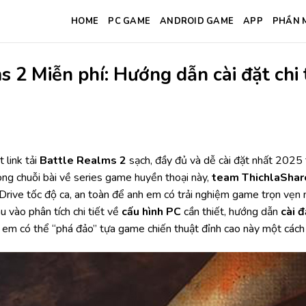
HOME
PC GAME
ANDROID GAME
APP
PHẦN 
s 2 Miễn phí: Hướng dẫn cài đặt chi 
 link tải
Battle Realms 2
sạch, đầy đủ và dễ cài đặt nhất 2025 t
 trong chuỗi bài về series game huyền thoại này,
team ThichlaShar
rive tốc độ ca, an toàn để anh em có trải nghiệm game trọn vẹn n
u vào phân tích chi tiết về
cấu hình PC
cần thiết, hướng dẫn
cài 
em có thể “phá đảo” tựa game chiến thuật đỉnh cao này một cách