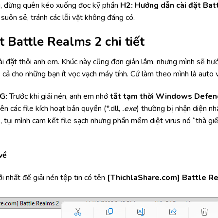
g, đừng quên kéo xuống đọc kỹ phần
H2: Hướng dẫn cài đặt Batt
a suôn sẻ, tránh các lỗi vặt không đáng có.
 Battle Realms 2 chi tiết
 cài đặt thôi anh em. Khúc này cũng đơn giản lắm, nhưng mình sẽ hư
ả cho những bạn ít vọc vạch máy tính. Cứ làm theo mình là auto
G:
Trước khi giải nén, anh em nhớ
tắt tạm thời Windows Defen
ên các file kích hoạt bản quyền (*.dll,
.exe
) thường bị nhận diện nhầ
 tụi mình cam kết file sạch nhưng phần mềm diệt virus nó “thà gi
về
 nhất để giải nén tệp tin có tên
[ThichlaShare.com] Battle Re