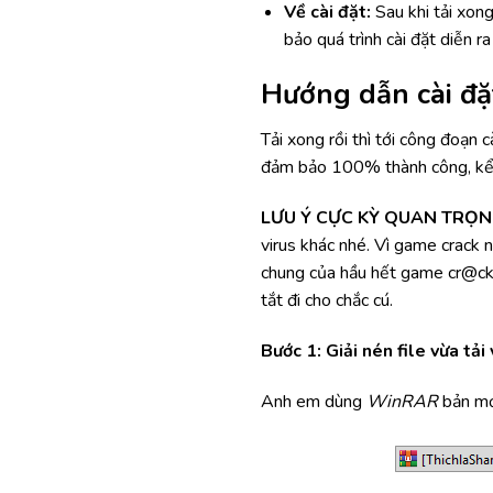
Về cài đặt:
Sau khi tải xon
bảo quá trình cài đặt diễn r
Hướng dẫn cài đặt
Tải xong rồi thì tới công đoạn
đảm bảo 100% thành công, kể c
LƯU Ý CỰC KỲ QUAN TRỌN
virus khác nhé. Vì game crack n
chung của hầu hết game cr@ck,
tắt đi cho chắc cú.
Bước 1: Giải nén file vừa tải 
Anh em dùng
WinRAR
bản mới