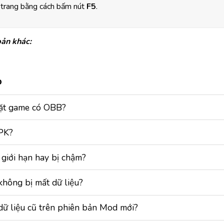
i trang bằng cách bấm nút
F5
.
ản khác:
p
đặt game có OBB?
APK?
 giới hạn hay bị chậm?
không bị mất dữ liệu?
dữ liệu cũ trên phiên bản Mod mới?