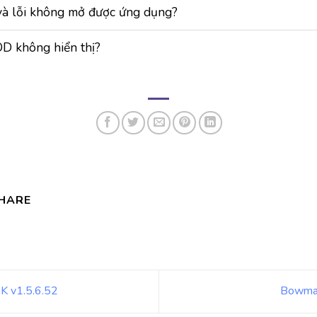
và lỗi không mở được ứng dụng?
D không hiển thị?
HARE
K v1.5.6.52
Bowma