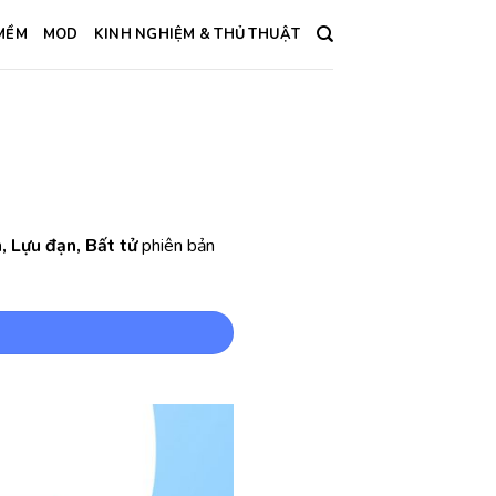
MỀM
MOD
KINH NGHIỆM & THỦ THUẬT
 Lựu đạn, Bất tử
phiên bản