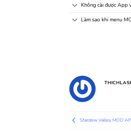
Không cài được App 
Làm sao khi menu MO
THICHLAS
Stardew Valley MOD AP