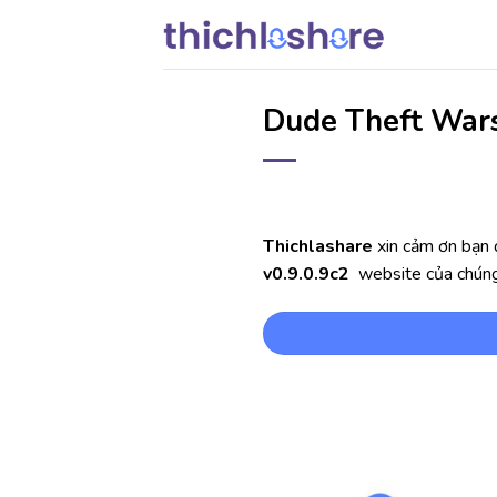
Chuyển
đến
nội
dung
Dude Theft Wars
Thichlashare
xin cảm ơn bạn 
v0.9.0.9c2
website của chúng 